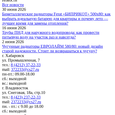
Новости
Все новости
30 июня 2026
Биметаллические радиаторы Ferat «БИПРИКОТ» 500x80: как
выбрать идеальную батарею для квартиры и почему лето —
лучшее время для замены отопления?
16 июня 2026
Трубы ПНД для наружного водопровода: как провести
питьевую воду на участок раз и навсегда?
2 июня 2026
Чугунные радиаторы ЕВРОЛАЙМ 580/80: новый дизайн
старой надежности. Стоит ли возвращаться к чугуну?
г. Хабаровск
ул. Промышленная, 7
тел.:
8 (4212) 37-22-33
mail:
372233@cs27.ru
пн-пт.: 09.00-18.00
сб.: выходной
вс.: выходной
г. Владивосток
ул. Снеговая, 18а, стр.10
тел.:
8 (423) 237-22-33
mail:
2372233@cs27.ru
пн. - пт.: с 9.00 до 18.00
сб.: выходной