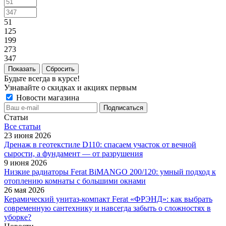
51
125
199
273
347
Сбросить
Будьте всегда в курсе!
Узнавайте о скидках и акциях первым
Новости магазина
Статьи
Все cтатьи
23 июня 2026
Дренаж в геотекстиле D110: спасаем участок от вечной
сырости, а фундамент — от разрушения
9 июня 2026
Низкие радиаторы Ferat BiMANGO 200/120: умный подход к
отоплению комнаты с большими окнами
26 мая 2026
Керамический унитаз-компакт Ferat «ФРЭНД»: как выбрать
современную сантехнику и навсегда забыть о сложностях в
уборке?