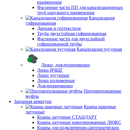
применения
Фасонные части ПП для канализационных
труб наружнего применения
Канализация
гофрированная
Дренаж в геотекстиле
Труба двухстойная гофрированная
Фасонные части для двухслойной
гофрированной трубы
Канализация чугунная
Люки, дождеприемники
Люки ВЧШГ
Люки чугунные
Люки полимерные
Дождеприемники
Противопожарные
муфты
Запорная арматура
Краны шаровые
латунные
Краны латунные СТАНДАРТ
Краны латунные никелированные ЛЮКС
Краны для подключения сантехнических