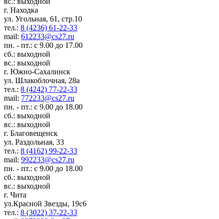
вс.: выходной
г. Находка
ул. Угольная, 61, стр.10
тел.:
8 (4236) 61-22-33
mail:
612233@cs27.ru
пн. - пт.: с 9.00 до 17.00
сб.: выходной
вс.: выходной
г. Южно-Сахалинск
ул. Шлакоблочная, 28а
тел.:
8 (4242) 77-22-33
mail:
772233@cs27.ru
пн. - пт.: с 9.00 до 18.00
сб.: выходной
вс.: выходной
г. Благовещенск
ул. Раздольная, 33
тел.:
8 (4162) 99-22-33
mail:
992233@cs27.ru
пн. - пт.: с 9.00 до 18.00
сб.: выходной
вс.: выходной
г. Чита
ул.Красной Звезды, 19с6
тел.:
8 (3022) 37-22-33