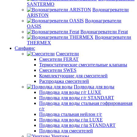
SANTERMO
Водонагреватели
ARISTON
Водонагреватели
OASIS
Водонагреватели Ferat
Водонагреватели
THERMEX
Санфаянс
Смесители
Смесители FERAT
Термостатические смесительные клапаны
Смесители SWES
Комплектующие для смесителей
Распродажа смесителей
Подводка для воды
Подводка для воды г/г LUXE
Подводка для воды г/г STANDART
Подводка для воды стальная гофрированная
г/г
Подводка стальная нейлон г/г
Подводка для воды г/ш LUXE
Подводка для воды г/ш STANDART
Подводка для смесителей
Унитазы