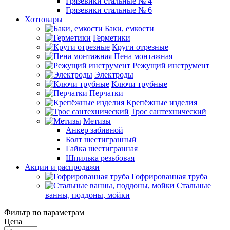
Грязевики стальные № 4
Грязевики стальные № 6
Хозтовары
Баки, емкости
Герметики
Круги отрезные
Пена монтажная
Режущий инструмент
Электроды
Ключи трубные
Перчатки
Крепёжные изделия
Трос сантехнический
Метизы
Анкер забивной
Болт шестигранный
Гайка шестигранная
Шпилька резьбовая
Акции и распродажи
Гофрированная труба
Стальные
ванны, поддоны, мойки
Фильтр по параметрам
Цена