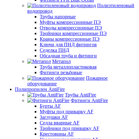
Полиэтиленовый
водопровод
Трубы напорные
Муфты компрессионные ПЭ
Отводы компрессионные ПЭ
Тройники компрессионные ПЭ
Краны компрессионные ПЭ
Ключи для ПНД фитингов
Седелка ПНД
Обсадная труба и фитинги
Метапол
Труба металлопластиковая
Фитинги резьбовые
Пожарное
оборудование
Полипропилен AntiFire
Трубы AntiFire
Фитинги AntiFire
Бурты AF
Муфты под приварку AF
Заглушки AF
Седла вварные AF
Тройники под приварку AF
Крестовины AF