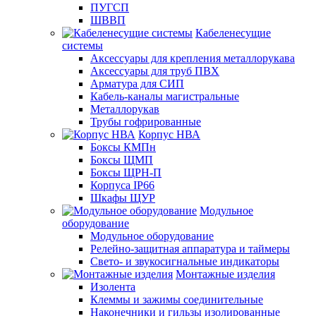
ПУГСП
ШВВП
Кабеленесущие
системы
Аксессуары для крепления металлорукава
Аксессуары для труб ПВХ
Арматура для СИП
Кабель-каналы магистральные
Металлорукав
Трубы гофрированные
Корпус НВА
Боксы КМПн
Боксы ЩМП
Боксы ЩРН-П
Корпуса IP66
Шкафы ЩУР
Модульное
оборудование
Модульное оборудование
Релейно-защитная аппаратура и таймеры
Свето- и звукосигнальные индикаторы
Монтажные изделия
Изолента
Клеммы и зажимы соединительные
Наконечники и гильзы изолированные