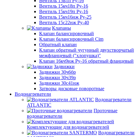
Вентиль 15Б1п Ру-16
Вентиль 15кч18п Ру-16
Вентиль 15кч19п Ру-16
Вентиль 15кч16нж Ру-25
Вентиль 15с22нж Ру-40
Клапаны
Клапан балансировочный
Клапан балансировочный Cim
Обратный клапан
Клапан обратный чугунный двухстворчатый
межфланцевый ("хлопушка)"
Клапан 16кч9нж Ру-16 обратный фланцевый
Задвижки
Задвижки 30ч6бр
Задвижки 30ч39р
Задвижки 30с41нж
Затворы дисковые поворотные
Водонагреватели
Водонагреватели
ATLANTIC
Проточные
водонагреватели
Комплектующие для водонагревателей
Водонагреватели