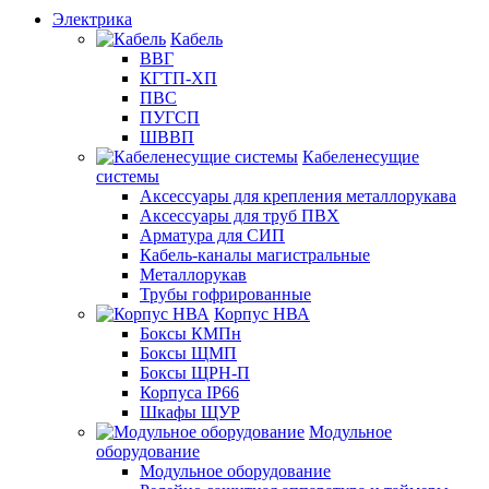
Электрика
Кабель
ВВГ
КГТП-ХП
ПВС
ПУГСП
ШВВП
Кабеленесущие
системы
Аксессуары для крепления металлорукава
Аксессуары для труб ПВХ
Арматура для СИП
Кабель-каналы магистральные
Металлорукав
Трубы гофрированные
Корпус НВА
Боксы КМПн
Боксы ЩМП
Боксы ЩРН-П
Корпуса IP66
Шкафы ЩУР
Модульное
оборудование
Модульное оборудование