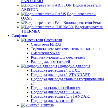
SANTERMO
Водонагреватели
ARISTON
Водонагреватели
OASIS
Водонагреватели Ferat
Водонагреватели
THERMEX
Санфаянс
Смесители
Смесители FERAT
Термостатические смесительные клапаны
Смесители SWES
Комплектующие для смесителей
Распродажа смесителей
Подводка для воды
Подводка для воды г/г LUXE
Подводка для воды г/г STANDART
Подводка для воды стальная гофрированная
г/г
Подводка стальная нейлон г/г
Подводка для воды г/ш LUXE
Подводка для воды г/ш STANDART
Подводка для смесителей
Унитазы