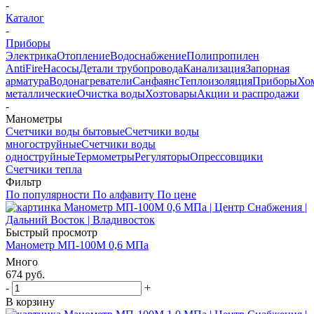
-
Каталог
-
Приборы
Электрика
Отопление
Водоснабжение
Полипропилен
AntiFire
Насосы
Детали трубопровода
Канализация
Запорная
арматура
Водонагреватели
Санфаянс
Теплоизоляция
Приборы
Хо
металлические
Очистка воды
Хозтовары
Акции и распродажи
-
Манометры
Счетчики воды бытовые
Счетчики воды
многоструйные
Счетчики воды
одноструйные
Термометры
Регуляторы
Опрессовщики
Счетчики тепла
Фильтр
По популярности
По алфавиту
По цене
Быстрый просмотр
Манометр МП-100М 0,6 МПа
Много
674
руб.
-
+
В корзину