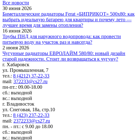
Все новости
30 июня 2026
Биметаллические радиаторы Ferat «БИПРИКОТ» 500x80: как
выбрать идеальную батарею для квартиры и почему лето —
лучшее время для замены отопления?
16 июня 2026
Трубы ПНД для наружного водопровода: как провести
питьевую воду на участок раз и навсегда?
2 июня 2026
Чугунные радиаторы ЕВРОЛАЙМ 580/80: новый дизайн
старой надежности. Стоит ли возвращаться к чугуну?
г. Хабаровск
ул. Промышленная, 7
тел.:
8 (4212) 37-22-33
mail:
372233@cs27.ru
пн-пт.: 09.00-18.00
сб.: выходной
вс.: выходной
г. Владивосток
ул. Снеговая, 18а, стр.10
тел.:
8 (423) 237-22-33
mail:
2372233@cs27.ru
пн. - пт.: с 9.00 до 18.00
сб.: выходной
вс.: выходной