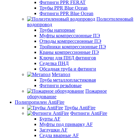
Фитинги PPR FERAT
Трубы PPR Blue Ocean
Фитинги PPR Blue Ocean
Полиэтиленовый
водопровод
Трубы напорные
Муфты компрессионные ПЭ
Отводы компрессионные ПЭ
Тройники компрессионные ПЭ
Краны компрессионные ПЭ
Ключи для ПНД фитингов
Седелка ПНД
Обсадная труба и фитинги
Метапол
Труба металлопластиковая
Фитинги резьбовые
Пожарное
оборудование
Полипропилен AntiFire
Трубы AntiFire
Фитинги AntiFire
Бурты AF
Муфты под приварку AF
Заглушки AF
Седла вварные AF