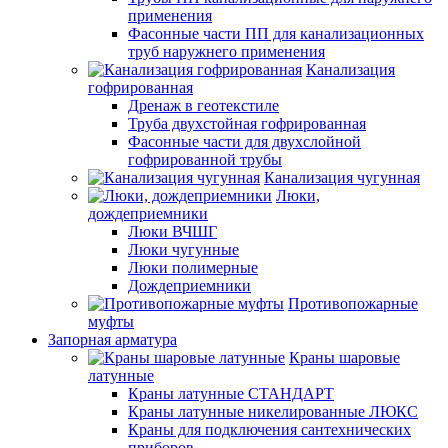
применения
Фасонные части ПП для канализационных
труб наружнего применения
Канализация
гофрированная
Дренаж в геотекстиле
Труба двухстойная гофрированная
Фасонные части для двухслойной
гофрированной трубы
Канализация чугунная
Люки,
дождеприемники
Люки ВЧШГ
Люки чугунные
Люки полимерные
Дождеприемники
Противопожарные
муфты
Запорная арматура
Краны шаровые
латунные
Краны латунные СТАНДАРТ
Краны латунные никелированные ЛЮКС
Краны для подключения сантехнических
приборов