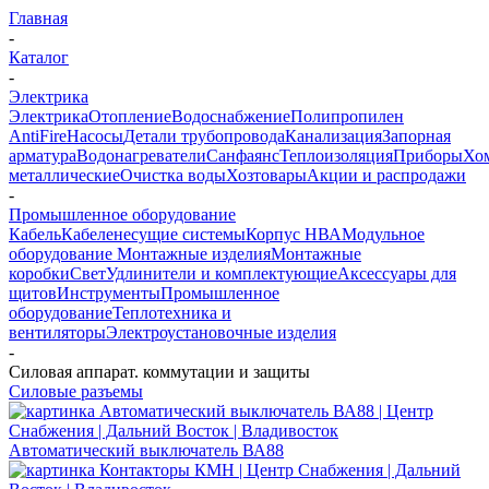
Главная
-
Каталог
-
Электрика
Электрика
Отопление
Водоснабжение
Полипропилен
AntiFire
Насосы
Детали трубопровода
Канализация
Запорная
арматура
Водонагреватели
Санфаянс
Теплоизоляция
Приборы
Хо
металлические
Очистка воды
Хозтовары
Акции и распродажи
-
Промышленное оборудование
Кабель
Кабеленесущие системы
Корпус НВА
Модульное
оборудование
Монтажные изделия
Монтажные
коробки
Свет
Удлинители и комплектующие
Аксессуары для
щитов
Инструменты
Промышленное
оборудование
Теплотехника и
вентиляторы
Электроустановочные изделия
-
Силовая аппарат. коммутации и защиты
Силовые разъемы
Автоматический выключатель ВА88