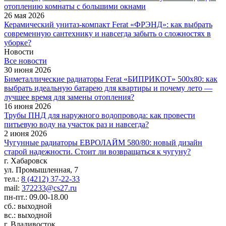
отоплению комнаты с большими окнами
26 мая 2026
Керамический унитаз-компакт Ferat «ФРЭНД»: как выбрать
современную сантехнику и навсегда забыть о сложностях в
уборке?
Новости
Все новости
30 июня 2026
Биметаллические радиаторы Ferat «БИПРИКОТ» 500x80: как
выбрать идеальную батарею для квартиры и почему лето —
лучшее время для замены отопления?
16 июня 2026
Трубы ПНД для наружного водопровода: как провести
питьевую воду на участок раз и навсегда?
2 июня 2026
Чугунные радиаторы ЕВРОЛАЙМ 580/80: новый дизайн
старой надежности. Стоит ли возвращаться к чугуну?
г. Хабаровск
ул. Промышленная, 7
тел.:
8 (4212) 37-22-33
mail:
372233@cs27.ru
пн-пт.: 09.00-18.00
сб.: выходной
вс.: выходной
г. Владивосток