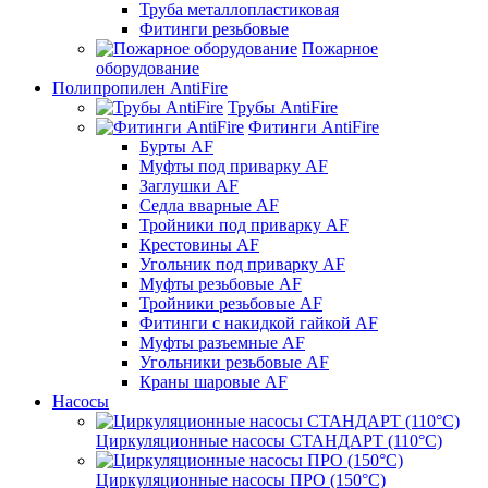
Труба металлопластиковая
Фитинги резьбовые
Пожарное
оборудование
Полипропилен AntiFire
Трубы AntiFire
Фитинги AntiFire
Бурты AF
Муфты под приварку AF
Заглушки AF
Седла вварные AF
Тройники под приварку AF
Крестовины AF
Угольник под приварку AF
Муфты резьбовые AF
Тройники резьбовые AF
Фитинги с накидкой гайкой AF
Муфты разъемные AF
Угольники резьбовые AF
Краны шаровые AF
Насосы
Циркуляционные насосы СТАНДАРТ (110°C)
Циркуляционные насосы ПРО (150°C)