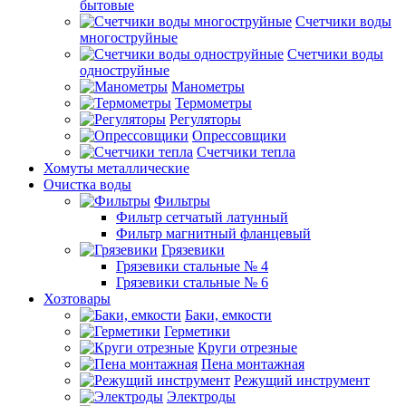
бытовые
Счетчики воды
многоструйные
Счетчики воды
одноструйные
Манометры
Термометры
Регуляторы
Опрессовщики
Счетчики тепла
Хомуты металлические
Очистка воды
Фильтры
Фильтр сетчатый латунный
Фильтр магнитный фланцевый
Грязевики
Грязевики стальные № 4
Грязевики стальные № 6
Хозтовары
Баки, емкости
Герметики
Круги отрезные
Пена монтажная
Режущий инструмент
Электроды