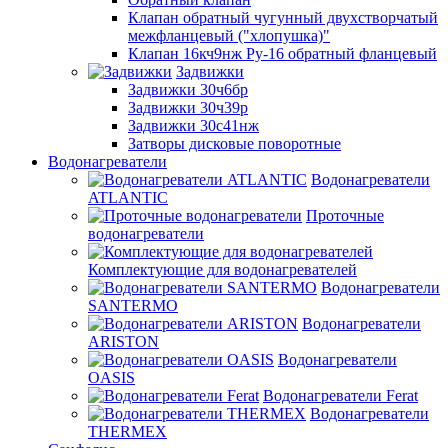
Клапан обратный чугунный двухстворчатый
межфланцевый ("хлопушка)"
Клапан 16кч9нж Ру-16 обратный фланцевый
Задвижки
Задвижки 30ч6бр
Задвижки 30ч39р
Задвижки 30с41нж
Затворы дисковые поворотные
Водонагреватели
Водонагреватели
ATLANTIC
Проточные
водонагреватели
Комплектующие для водонагревателей
Водонагреватели
SANTERMO
Водонагреватели
ARISTON
Водонагреватели
OASIS
Водонагреватели Ferat
Водонагреватели
THERMEX