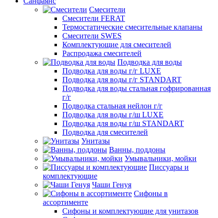
Санфаянс
Смесители
Смесители FERAT
Термостатические смесительные клапаны
Смесители SWES
Комплектующие для смесителей
Распродажа смесителей
Подводка для воды
Подводка для воды г/г LUXE
Подводка для воды г/г STANDART
Подводка для воды стальная гофрированная
г/г
Подводка стальная нейлон г/г
Подводка для воды г/ш LUXE
Подводка для воды г/ш STANDART
Подводка для смесителей
Унитазы
Ванны, поддоны
Умывальники, мойки
Писсуары и
комплектующие
Чаши Генуя
Сифоны в
ассортименте
Сифоны и комплектующие для унитазов