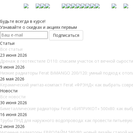
Будьте всегда в курсе!
Узнавайте о скидках и акциях первым
Статьи
Все cтатьи
23 июня 2026
Дренаж в геотекстиле D110: спасаем участок от вечной сырост
9 июня 2026
Низкие радиаторы Ferat BiMANGO 200/120: умный подход к ото
26 мая 2026
Керамический унитаз-компакт Ferat «ФРЭНД»: как выбрать совр
Новости
Все новости
30 июня 2026
Биметаллические радиаторы Ferat «БИПРИКОТ» 500x80: как выб
16 июня 2026
Трубы ПНД для наружного водопровода: как провести питьевую в
2 июня 2026
Чугунные радиаторы ЕВРОЛАЙМ 580/80: новый дизайн старой над