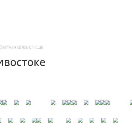
братная связь
EN
Ещё
ивостоке