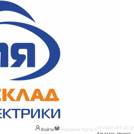
+7 (423) 237-22-33
Войти
Корзина
0
пуста
0
Заказать звонок