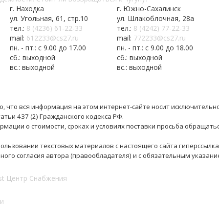
г. Находка
г. Южно-Сахалинск
ул. Угольная, 61, стр.10
ул. Шлакоблочная, 28а
тел.:
8 (4236) 61-22-33
тел.:
8 (4242) 77-22-33
mail:
612233@cs27.ru
mail:
772233@cs27.ru
пн. - пт.: с 9.00 до 17.00
пн. - пт.: с 9.00 до 18.00
сб.: выходной
сб.: выходной
вс.: выходной
вс.: выходной
 что вся информация на этом интернет-сайте носит исключительно
тьи 437 (2) Гражданского кодекса РФ.
рмации о стоимости, сроках и условиях поставки просьба обращать
ользовании текстовых материалов с настоящего сайта гиперссылка
нного согласия автора (правообладателя) и с обязательным указа
и