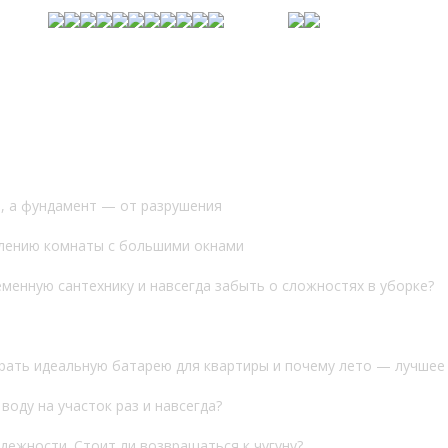
и, а фундамент — от разрушения
плению комнаты с большими окнами
еменную сантехнику и навсегда забыть о сложностях в уборке?
рать идеальную батарею для квартиры и почему лето — лучшее
оду на участок раз и навсегда?
ежности. Стоит ли возвращаться к чугуну?