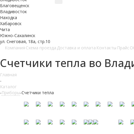
Благовещенск
Владивосток
Находка
Хабаровск
Чита
Южно-Сахалинск
ул. Снеговая, 18а, стр.10
Компания
Схема проезда
Доставка и оплата
Контакты
Прайс
О
Счетчики тепла во Влад
Главная
-
Каталог
-
Приборы
-
Счетчики тепла