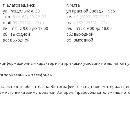
г. Благовещенск
г. Чита
ул. Раздольная, 33
ул.Красной Звезды, 19с6
тел.:
8 (4162) 99-22-33
тел.:
8 (3022) 37-22-33
mail:
992233@cs27.ru
mail:
3372233@cs27.ru
пн. - пт.: с 9.00 до 18.00
пн. - пт.: с 9.00 до 18.00
сб.: выходной
сб.: выходной
вс.: выходной
вс.: выходной
 информационный характер и ни при каких условиях не является п
ся по указанным телефонам.
 на источник обязательна. Фотографии, тексты, видеоматериалы, и
нием источника заимствования. Автором (правообладателем) являе