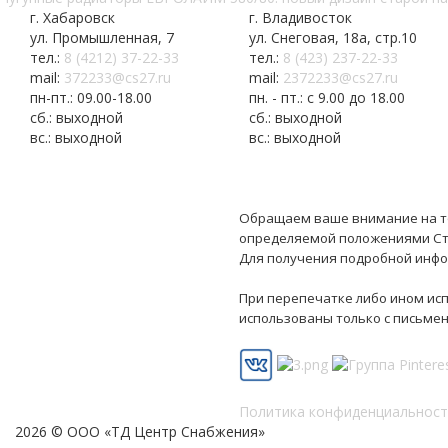
г. Хабаровск
г. Владивосток
ул. Промышленная, 7
ул. Снеговая, 18а, стр.10
тел.:
8 (4212) 37-22-33
тел.:
8 (423) 237-22-33
mail:
372233@cs27.ru
mail:
2372233@cs27.ru
пн-пт.: 09.00-18.00
пн. - пт.: с 9.00 до 18.00
сб.: выходной
сб.: выходной
вс.: выходной
вс.: выходной
Обращаем ваше внимание на то,
определяемой положениями Ста
Для получения подробной инфо
При перепечатке либо ином исп
использованы только с письме
Политика конфиденциальност
2026 © ООО «ТД Центр Снабжения»